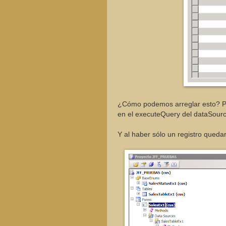
¿Cómo podemos arreglar esto? Pues
en el executeQuery del dataSourc
Y al haber sólo un registro quedar