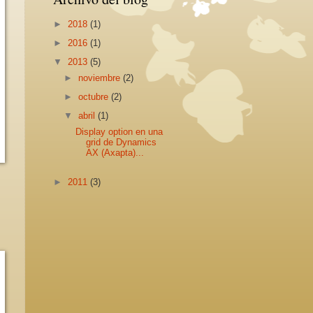
►
2018
(1)
►
2016
(1)
▼
2013
(5)
►
noviembre
(2)
►
octubre
(2)
▼
abril
(1)
Display option en una
grid de Dynamics
AX (Axapta)...
►
2011
(3)