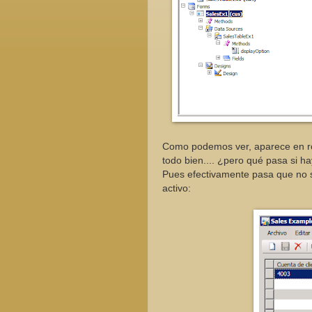
Como podemos ver, aparece en rojo
todo bien.... ¿pero qué pasa si ha
Pues efectivamente pasa que no sa
activo: