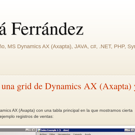
á Ferrández
eño, MS Dynamics AX (Axapta), JAVA, c#, .NET, PHP, Sym
n una grid de Dynamics AX (Axapta) 
mics AX (Axapta) con una tabla principal en la que mostramos cierta
ejemplo registros de ventas: