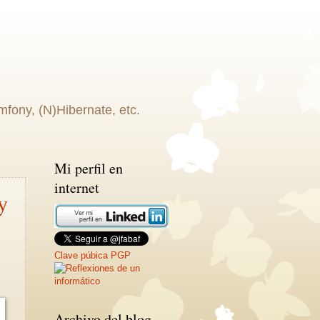
fony, (N)Hibernate, etc.
Mi perfil en
internet
y
Clave púbica PGP
Archivo del blog