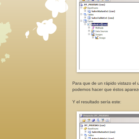
Para que de un rápido vistazo el 
podemos hacer que éstos aparezc
Y el resultado sería este: